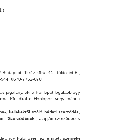
1.)
Budapest, Teréz körút 41., földszint 6.,
2-544, 0670-7752-070
ás jogalany, aki a Honlapot legalább egy
forma Kft. által a Honlapon vagy másutt
a-, kellékekről szóló bérleti szerződés,
n: ”
Szerződések
”) alapján szerződéses
at, így különösen az érintett személyi