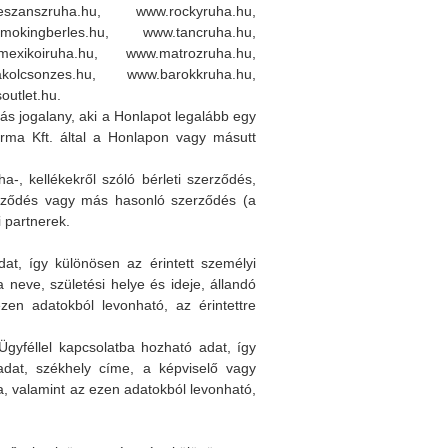
szanszruha.hu, www.rockyruha.hu,
mokingberles.hu, www.tancruha.hu,
exikoiruha.hu, www.matrozruha.hu,
kolcsonzes.hu, www.barokkruha.hu,
utlet.hu.
ás jogalany, aki a Honlapot legalább egy
forma Kft. által a Honlapon vagy másutt
a-, kellékekről szóló bérleti szerződés,
zerződés vagy más hasonló szerződés (a
i partnerek.
at, így különösen az érintett személyi
neve, születési helye és ideje, állandó
zen adatokból levonható, az érintettre
gyféllel kapcsolatba hozható adat, így
at, székhely címe, a képviselő vagy
a, valamint az ezen adatokból levonható,