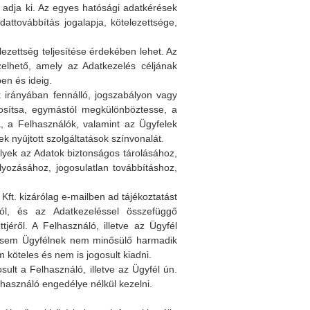
 adja ki. Az egyes hatósági adatkérések
attovábbítás jogalapja, kötelezettsége,
lezettség teljesítése érdekében lehet. Az
elhető, amely az Adatkezelés céljának
en és ideig.
 irányában fennálló, jogszabályon vagy
nosítsa, egymástól megkülönböztesse, a
a, a Felhasználók, valamint az Ügyfelek
k nyújtott szolgáltatások színvonalát.
lyek az Adatok biztonságos tárolásához,
yozásához, jogosulatlan továbbításhoz,
 Kft. kizárólag e-mailben ad tájékoztatást
ról, és az Adatkezeléssel összefüggő
jéről. A Felhasználó, illetve az Ügyfél
, sem Ügyfélnek nem minősülő harmadik
köteles és nem is jogosult kiadni.
lt a Felhasználó, illetve az Ügyfél ún.
lhasználó engedélye nélkül kezelni.