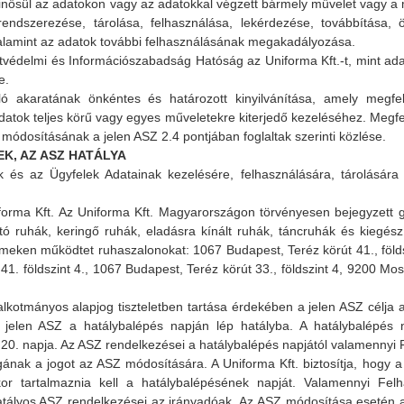
inősül az adatokon vagy az adatokkal végzett bármely művelet vagy a
, rendszerezése, tárolása, felhasználása, lekérdezése, továbbítása
alamint az adatok további felhasználásának megakadályozása.
védelmi és Információszabadság Hatóság az Uniforma Kft.-t, mint ada
e.
ó akaratának önkéntes és határozott kinyilvánítása, amely megfel
Adatok teljes körű vagy egyes műveletekre kiterjedő kezeléséhez. Megfe
módosításának a jelen ASZ 2.4 pontjában foglaltak szerinti közlése.
 AZ ASZ HATÁLYA
 és az Ügyfelek Adatainak kezelésére, felhasználására, tárolására
a Kft. Az Uniforma Kft. Magyarországon törvényesen bejegyzett ga
ató ruhák, keringő ruhák, eladásra kínált ruhák, táncruhák és kiegé
címeken működtet ruhaszalonokat: 1067 Budapest, Teréz körút 41., föld
 41. földszint 4., 1067 Budapest, Teréz körút 33., földszint 4, 9200 Mo
mányos alapjog tiszteletben tartása érdekében a jelen ASZ célja a
jelen ASZ a hatálybalépés napján lép hatályba. A hatálybalépés 
s 20. napja. Az ASZ rendelkezései a hatálybalépés napjától valamennyi
gának a jogot az ASZ módosítására. A Uniforma Kft. biztosítja, hogy
r tartalmaznia kell a hatálybalépésének napját. Valamennyi Felh
tályos ASZ rendelkezései az irányadóak. Az ASZ módosítása esetén a 