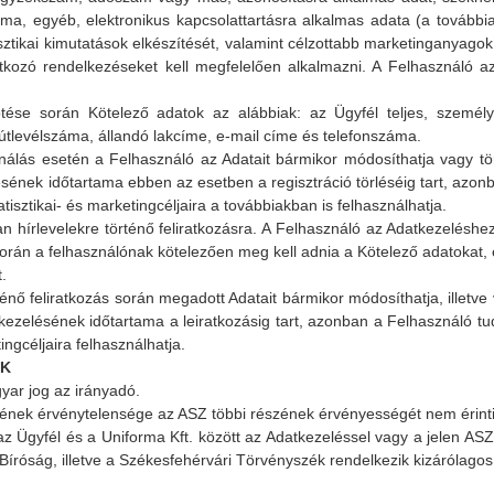
áma, egyéb, elektronikus kapcsolattartásra alkalmas adata (a további
isztikai kimutatások elkészítését, valamint célzottabb marketinganyagok
tkozó rendelkezéseket kell megfelelően alkalmazni. A Felhasználó a
orán Kötelező adatok az alábbiak: az Ügyfél teljes, személyi 
útlevélszáma, állandó lakcíme, e-mail címe és telefonszáma.
ás esetén a Felhasználó az Adatait bármikor módosíthatja vagy tör
ésének időtartama ebben az esetben a regisztráció törléséig tart, azo
atisztikai- és marketingcéljaira a továbbiakban is felhasználhatja.
rlevelekre történő feliratkozásra. A Felhasználó az Adatkezeléshez v
 során a felhasználónak kötelezően meg kell adnia a Kötelező adatokat
.
ő feliratkozás során megadott Adatait bármikor módosíthatja, illetve 
k kezelésének időtartama a leiratkozásig tart, azonban a Felhasználó t
tingcéljaira felhasználhatja.
EK
ar jog az irányadó.
ek érvénytelensége az ASZ többi részének érvényességét nem érinti
gyfél és a Uniforma Kft. között az Adatkezeléssel vagy a jelen ASZ-
 Bíróság, illetve a Székesfehérvári Törvényszék rendelkezik kizárólagos 