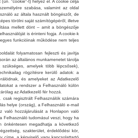
. "cookie"-t) helyez el. A cookie célja
személyére szabása, valamint az oldal
sználó az általa használt böngészőt, de
épes törölni saját számítógépéről, illetve
lítása mellett dönt – amit a böngészője
használóját is érinteni fogja. A cookie-k
l egyes funkcióinak működése nem teljes
dalát folyamatosan fejleszti és javítja
során az általános munkamenetet tárolja
z szükséges, amelyek több lépcsősek),
chnikailag rögzítésre kerülő adatok: a
erálódnak, és amelyeket az Adatkezelő
datokat a rendszer a Felhasználó külön
zárólag az Adatkezelő fér hozzá.
 csak regisztrált Felhasználók számára
lás helye (ország), a Felhasználó e-mail
ez való hozzájárulását a Honlapon való
 a Felhasználó tudomásul veszi, hogy ha
rán önkéntesen megadhatja a következő
égzettség, szakterület, érdeklődési kör,
címe, a képviselő vagy kapcsolattartó