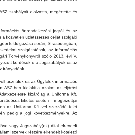
Z szabályait elolvasta, megértette és
ormációs önrendelkezési jogról és az
s a közvetlen üzletszerzés célját szolgáló
gépi feldolgozása során, Strasbourgban,
skedelmi szolgáltatások, az információs
gári Törvénykönyvről szóló 2013. évi V.
lyozott kérdésekre a Jogszabályok és az
z irányadóak.
 Felhasználók és az Ügyfelek információs
n ASZ-ben kialakítja azokat az eljárási
datkezelésre kizárólag a Uniforma Kft.
zerződéses kikötés esetén – megbízottjai
en az Uniforma Kft.-vel szerződő felet
etén pedig a jogi következményekre. Az
ása vagy Jogszabály(ok) által elrendelt
állami szervek részére elrendelt kötelező