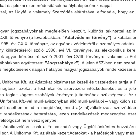
kat és jelezni ezen módosítások hatálybalépésének napját.
 az Ügyfél a valamely Szerződés aláírásával elfogadja, hogy az AS
ogszabályoknak megfelelően készült, különös tekintettel az inf
CXII. törvényre (a továbbiakban:
”Adatvédelmi törvény”)
, a kutatás é
 1995. évi CXIX. törvényre, az egyének védelméről a személyes adatok 
 kihirdetéséről szóló 1998. évi VI. törvényre, az elektronikus kere
k egyes kérdéseiről szóló 2001. évi CVIII. törvényre, valamint a Pol
vábbiakban együttesen:
”Jogszabályok”
). A jelen ASZ-ben nem szabá
s megkötésének napján hatályos magyar jogszabályok rendelkezései a
A Uniforma Kft. az Adatokat bizalmasan kezeli és tiszteletben tartja a
megteszi azokat a technikai és szervezési intézkedéseket és a jele
n foglalt kógens szabályok érvényre juttatásához szükségesek. Az A
 a Uniforma Kft.-vel munkaviszonyban álló munkavállalói – vagy külön s
i két esetben mind a megbízási, mind a(z al)vállalkozási szerződésb
lalt rendelkezések betartására, ezen rendelkezések megszegése es
feldolgozót nem vesz igénybe.
Az Adatkezelésre csak a Felhasználó vagy Ügyfél önkéntes hozzájárul
 sor. A Uniforma Kft. az általa kezelt Adatokat - a hatóságok vagy más 