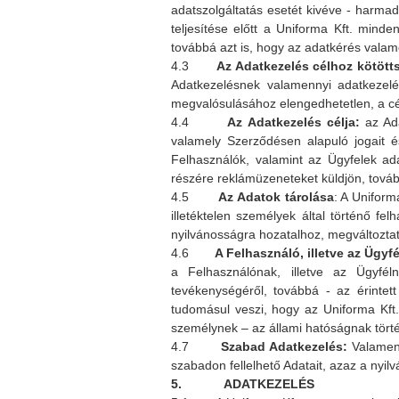
adatszolgáltatás esetét kivéve - harma
teljesítése előtt a Uniforma Kft. mind
továbbá azt is, hogy az adatkérés valam
4.3
Az Adatkezelés célhoz kötött
Adatkezelésnek valamennyi adatkezelé
megvalósulásához elengedhetetlen, a cé
4.4
Az Adatkezelés célja:
az Ada
valamely Szerződésen alapuló jogait é
Felhasználók, valamint az Ügyfelek ada
részére reklámüzeneteket küldjön, tovább
4.5
Az Adatok tárolása
: A Uniform
illetéktelen személyek által történő 
nyilvánosságra hozatalhoz, megváltozta
4.6
A Felhasználó, illetve az Ügyf
a Felhasználónak, illetve az Ügyféln
tevékenységéről, továbbá - az érintett
tudomásul veszi, hogy az Uniforma Kf
személynek – az állami hatóságnak törté
4.7
Szabad Adatkezelés:
Valamenn
szabadon fellelhető Adatait, azaz a nyi
5. ADATKEZELÉS