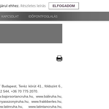
ájárul ehhez.
Részletes leírás
ELFOGADOM
KAPCSOLAT
IDŐPONTFOGLALÁS
Budapest, Teréz körút 41., földszint 6.,
22 544, +36 70 775 2070.
bajorsortancruha.hu, www.báliruha.hu,
yasszonyiruha.hu, www.frakkberles.hu,
latinruha.hu, www.latintancruha.hu,