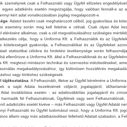
dik személynek csak a Felhasználó vagy Ügyfél előzetes engedélyével
en egyes adatkérés esetén megvizsgálja, hogy valóban fennáll-e az ad
ennyi kért adat vonatkozásában jogilag megalapozott-e.
sége
: Adatot kezelni csak meghatározott célból, jog gyakorlása és köte
si esemény során meg kell felelnie e célnak. Csak olyan Adat kez
l elérésére alkalmas, csak a cél megvalósulásához szükséges mértékb
tkezelés célja, hogy a Uniforma Kft. a Felhasználók és az Ügyfelek
s kötelességeit gyakorolja, a Felhasználókat és az Ügyfeleket azo
tait statisztikai célokra és hirdetési tevékenysége során felhasználj
á ellenőrizze a Uniforma Kft. által a Felhasználóknak és az Ügyfelekne
a Kft. megteszi mindazon technikai és szervezési intézkedéseket, ame
felhasználás megakadályozásához, így különösen hozzáférés megakadál
táshoz vagy törléshez szükségesek.
él tájékoztatása
: A Felhasználó, illetve az Ügyfél kérelmére a Uniforma
ek a saját Adata kezelésének céljáról, jogalapjáról, időtartamá
 Adat továbbítása esetén - az adattovábbítás jogalapjáról és címzett
t. harmadik fél Felhasználónak, Ügyfélnek vagy sem Felhasználónak
nő adatközlés esetét kivéve – más Felhasználó vagy Ügyfél Adatát nem 
yi Felhasználó és Ügyfél tudomásul veszi, hogy a Uniforma Kft. jogosu
lvános állami vagy más adatbázisokban fellehető Adatait szabadon, a Fe