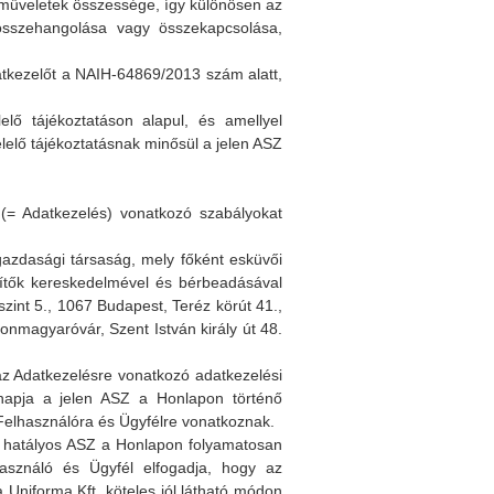
 műveletek összessége, így különösen az
, összehangolása vagy összekapcsolása,
tkezelőt a NAIH-64869/2013 szám alatt,
elő tájékoztatáson alapul, és amellyel
lelő tájékoztatásnak minősül a jelen ASZ
 (= Adatkezelés) vonatkozó szabályokat
zdasági társaság, mely főként esküvői
szítők kereskedelmével és bérbeadásával
szint 5., 1067 Budapest, Teréz körút 41.,
sonmagyaróvár, Szent István király út 48.
z Adatkezelésre vonatkozó adatkezelési
napja a jelen ASZ a Honlapon történő
 Felhasználóra és Ügyfélre vonatkoznak.
 a hatályos ASZ a Honlapon folyamatosan
asználó és Ügyfél elfogadja, hogy az
Uniforma Kft. köteles jól látható módon