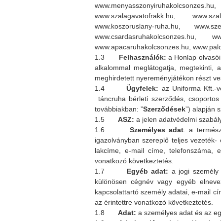
www.menyasszonyiruhakolcsonzes.h
www.szalagavatofrakk.hu, www.sza
www.koszoruslany-ruha.hu, www.sz
www.csardasruhakolcsonzes.hu, ww
www.apacaruhakolcsonzes.hu, www.palo
1.3
Felhasználók:
a Honlap olvasói,
alkalommal meglátogatja, megtekinti, a
meghirdetett nyereményjátékon részt ves
1.4
Ügyfelek:
az Uniforma Kft.-ve
táncruha bérleti szerződés, csoportos
továbbiakban: ”
Szerződések
”) alapján 
1.5
ASZ:
a jelen adatvédelmi szabály
1.6
Személyes adat
: a termész
igazolványban szereplő teljes vezeték-
lakcíme, e-mail címe, telefonszáma, e
vonatkozó következtetés.
1.7
Egyéb adat:
a jogi személy
különösen cégnév vagy egyéb elneve
kapcsolattartó személy adatai, e-mail c
az érintettre vonatkozó következtetés.
1.8
Adat:
a személyes adat és az e