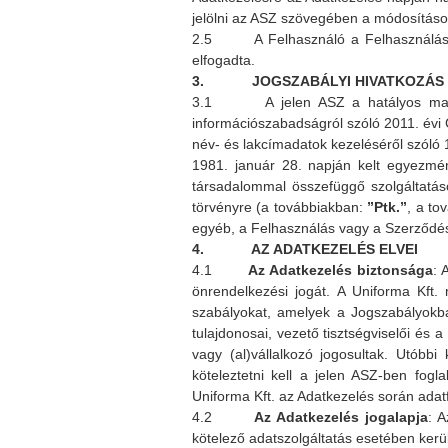
jelölni az ASZ szövegében a módosításo
2.5 A Felhasználó a Felhasználással,
elfogadta.
3. JOGSZABÁLYI HIVATKOZÁS
3.1 A jelen ASZ a hatályos magyar j
információszabadságról szóló 2011. évi 
név- és lakcímadatok kezeléséről szóló
1981. január 28. napján kelt egyezmény
társadalommal összefüggő szolgáltatáso
törvényre (a továbbiakban:
”Ptk.”
, a to
egyéb, a Felhasználás vagy a Szerződé
4. AZ ADATKEZELÉS ELVEI
4.1
Az Adatkezelés biztonsága
: 
önrendelkezési jogát. A Uniforma Kft. 
szabályokat, amelyek a Jogszabályokba
tulajdonosai, vezető tisztségviselői és
vagy (al)vállalkozó jogosultak. Utóbb
köteleztetni kell a jelen ASZ-ben fog
Uniforma Kft. az Adatkezelés során adat
4.2
Az Adatkezelés jogalapja
: 
kötelező adatszolgáltatás esetében kerül