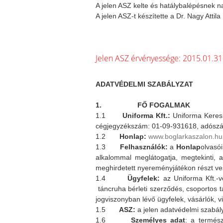
A jelen ASZ kelte és hatálybalépésnek na
A jelen ASZ-t készítette a Dr. Nagy Atti
Jelen ASZ érvényessége: 2015.01.31
ADATVÉDELMI SZABÁLYZAT
1.
FŐ FOGALMAK
1.1
Uniforma Kft.:
Uniforma Keresk
cégjegyzékszám: 01-09-931618, adószá
1.2
Honlap:
www.boglarkaszalon.hu
1.3
Felhasználók:
a
Honlap
olvasói
alkalommal meglátogatja, megtekinti, a
meghirdetett nyereményjátékon részt ves
1.4
Ügyfelek:
az Uniforma Kft.-ve
táncruha bérleti szerződés, csoportos 
jogviszonyban lévő ügyfelek, vásárlók, v
1.5
ASZ:
a jelen adatvédelmi szabál
1.6
Személyes adat
: a termész