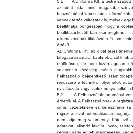
5.1 A Uniforma Kft. a testre szabott k
az adott oldal minél magasabb színvo
használatával kapcsolatos információk 
vannak tartós változatok is, melyek egy i
beállíthatja böngészőjét, hogy a cooki
beállításai között bármikor megtehet –, 
alkamazásának tiltásával a Felhasználó
értékű.
Az Uniforma Kft. az oldal teljesítmény
látogatói számára. Ezeknek a sütiknek 
(különösen, de nem kizárólagosan idő
valamint a közösségi média pluginokho
Felhasználó bejelentkező számítógépé
rendszere a technikai folyamatok auto
nyilatkozata vagy cselekménye nélkül a 
5.2 A Felhasználók tudomásul veszik, 
érhetők el. A Felhasználónak a regisztr
címe, vezetékneve és keresztneve (a 
regisztrációval automatikusan megadja.
nem adja meg valamennyi Kötelező ada
adatokat: állandó lakcím, nyelv, telefo
cégnév vagy egyéb megnevezés, cégjeg