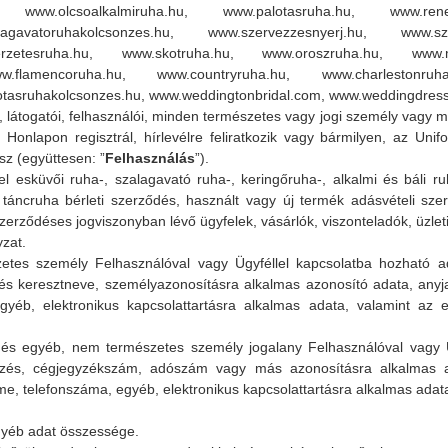
u, www.olcsoalkalmiruha.hu, www.palotasruha.hu, www.rene
lagavatoruhakolcsonzes.hu, www.szervezzesnyerj.hu, www.sz
erzetesruha.hu, www.skotruha.hu, www.oroszruha.hu, www.m
w.flamencoruha.hu, www.countryruha.hu, www.charlestonruha
tasruhakolcsonzes.hu, www.weddingtonbridal.com, www.weddingdresso
 látogatói, felhasználói, minden természetes vagy jogi személy vagy m
 Honlapon regisztrál, hírlevélre feliratkozik vagy bármilyen, az Uni
z (együttesen: ”
Felhasználás
”).
l esküvői ruha-, szalagavató ruha-, keringőruha-, alkalmi és báli ruh
 táncruha bérleti szerződés, használt vagy új termék adásvételi s
szerződéses jogviszonyban lévő ügyfelek, vásárlók, viszonteladók, üzlet
zat.
etes személy Felhasználóval vagy Ügyféllel kapcsolatba hozható ad
 és keresztneve, személyazonosításra alkalmas azonosító adata, anyja 
gyéb, elektronikus kapcsolattartásra alkalmas adata, valamint az e
 és egyéb, nem természetes személy jogalany Felhasználóval vagy Ü
zés, cégjegyzékszám, adószám vagy más azonosításra alkalmas ad
íme, telefonszáma, egyéb, elektronikus kapcsolattartásra alkalmas adat
gyéb adat összessége.