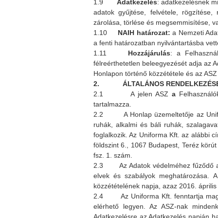
1.9
Adatkezelés
: adatkezelésnek m
adatok gyűjtése, felvétele, rögzítése
zárolása, törlése és megsemmisítése, v
1.10
NAIH határozat:
a Nemzeti Adat
a fenti határozatban nyilvántartásba vett
1.11
Hozzájárulás
: a Felhasznál
félreérthetetlen beleegyezését adja az 
Honlapon történő közzététele és az ASZ 
2. ÁLTALÁNOS RENDELKEZÉSEK,
2.1 A jelen ASZ
a
Felhasználók
tartalmazza.
2.2 A Honlap üzemeltetője az Uniform
ruhák, alkalmi és báli ruhák, szalagav
foglalkozik. Az Uniforma Kft. az alábbi 
földszint 6., 1067 Budapest, Teréz körút
fsz. 1. szám.
2.3 Az Adatok védelméhez fűződő alkot
elvek és szabályok meghatározása. A 
közzétételének napja, azaz 2016. áprili
2.4
Az Uniforma Kft. fenntartja ma
elérhető legyen. Az ASZ-nak mindenko
Adatkezelésre az Adatkezelés napján ha