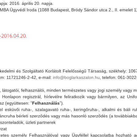
pja: 2016. április 20. napja.
la MBA Ügyvédi Iroda (1088 Budapest, Bródy Sándor utca 2., II. emelet 1
-2016.04.20.
edelmi és Szolgáltató Korlátolt Felelősségű Társaság, székhely: 1067 
m: 11721246-2-42, e-mail:
info@boglarkaszalon.hu
, telefon: 061-302
, látogatói, felhasználói, minden természetes vagy jogi személy vagy m
 Honlapon regisztrál, hírlevélre feliratkozik vagy bármilyen, az Uni
z (együttesen: ”
Felhasználás
”).
l esküvői ruha-, szalagavató ruha-, keringőruha-, alkalmi és báli ruh
táncruha bérleti szerződés vagy más hasonló szerződés (a továbbiakba
iszonteladók, üzleti partnerek
yzat
etes személy Felhasználóval vagy Ügyféllel kapcsolatba hozható ad