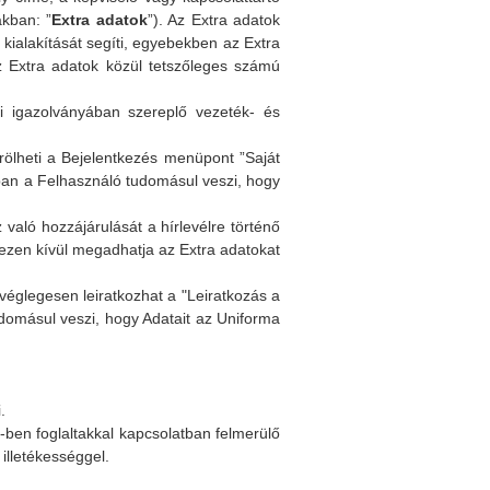
akban: ”
Extra adatok
”). Az Extra adatok
 kialakítását segíti, egyebekben az Extra
z Extra adatok közül tetszőleges számú
igazolványában szereplő vezeték- és
ölheti a Bejelentkezés menüpont ”Saját
nban a Felhasználó tudomásul veszi, hogy
aló hozzájárulását a hírlevélre történő
, ezen kívül megadhatja az Extra adatokat
véglegesen leiratkozhat a "Leiratkozás a
udomásul veszi, hogy Adatait az Uniforma
.
ben foglaltakkal kapcsolatban felmerülő
illetékességgel.