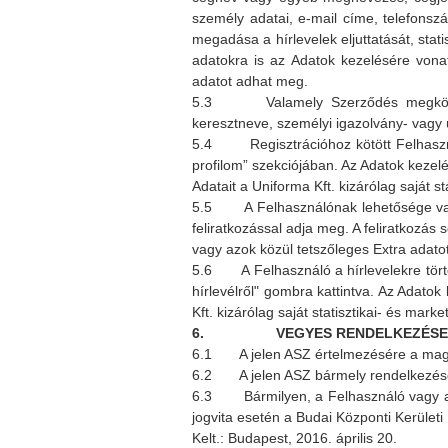
személy adatai, e-mail címe, telefonsz
megadása a hírlevelek eljuttatását, stat
adatokra is az Adatok kezelésére vona
adatot adhat meg.
5.3 Valamely Szerződés megkötése s
keresztneve, személyi igazolvány- vagy 
5.4 Regisztrációhoz kötött Felhasznál
profilom” szekciójában. Az Adatok kezel
Adatait a Uniforma Kft. kizárólag saját st
5.5 A Felhasználónak lehetősége van hí
feliratkozással adja meg. A feliratkozás
vagy azok közül tetszőleges Extra adatot
5.6 A Felhasználó a hírlevelekre történ
hírlevélről" gombra kattintva. Az Adato
Kft. kizárólag saját statisztikai- és marke
6.
VEGYES RENDELKEZÉS
6.1 A jelen ASZ értelmezésére a magy
6.2 A jelen ASZ bármely rendelkezésén
6.3 Bármilyen, a Felhasználó vagy az Ü
jogvita esetén a Budai Központi Kerületi
Kelt.: Budapest, 2016. április 20.