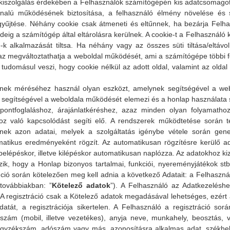
iszolgálás érdekében a Felhasználók számítógépén kis adatcsomagot (ún
nalú működésének biztosítása, a felhasználó élmény növelése és 
gyűjtése. Néhány cookie csak átmeneti és eltűnnek, ha bezárja Felha
deig a számítógép által eltárolásra kerülnek. A cookie-t a Felhasználó k
e-k alkalmazását tiltsa. Ha néhány vagy az összes süti tiltása/eltávo
az megváltoztathatja a weboldal működését, ami a számítógépe többi fel
 tudomásul veszi, hogy cookie nélkül az adott oldal, valamint az olda
ének méréséhez használ olyan eszközt, amelynek segítségével a webol
a segítségével a weboldala működését elemezi és a honlap használata 
pontfoglaláshoz, árajánlatkéréshez, azaz minden olyan folyamatho
z való kapcsolódást segíti elő. A rendszerek működtetése során te
nek azon adatai, melyek a szolgáltatás igénybe vétele során gen
matikus eredményeként rögzít. Az automatikusan rögzítésre kerülő a
belépéskor, illetve kilépéskor automatikusan naplózza. Az adatokhoz ki
hogy a Honlap bizonyos tartalmai, funkciói, nyereményjátékok stb.
áció során kötelezően meg kell adnia a következő Adatait: a Felhaszná
továbbiakban: ”
Kötelező adatok
”). A Felhasználó az Adatkezelésh
 A regisztráció csak a Kötelező adatok megadásával lehetséges, ezért
tát, a regisztrációja sikertelen. A Felhasználó a regisztráció so
nszám (mobil, illetve vezetékes), anyja neve, munkahely, beosztás, v
yzékszám, adószám vagy más, azonosításra alkalmas adat, székhely 