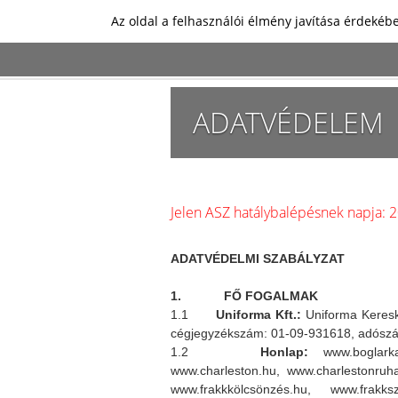
Az oldal a felhasználói élmény javítása érdekébe
ADATVÉDELEM
Jelen ASZ hatálybalépésnek napja: 
ADATVÉDELMI SZABÁLYZAT
1. FŐ FOGALMAK
1.1
Uniforma Kft.:
Uniforma Kereske
cégjegyzékszám: 01-09-931618, adószám
1.2
Honlap:
www.boglarkasz
www.charleston.hu, www.charlestonruh
www.frakkkölcsönzés.hu, www.frakks