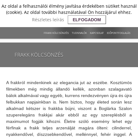
Az oldal a felhasználói élmény javítása érdekében sütiket használ
(cookie). Az oldal további használatával Ön hozzájárul ehhez.
Részletes leírás
ELFOGADOM
FRAKK KÖLCSÖNZÉS
TUDNIVALÓK
KAPCSOLAT
IDŐPONTFOGLALÁS
FRAKK KÖLCSÖNZÉS
A frakkról mindenkinek az elegancia jut az eszébe. Kosztümös
filmekben még mindig állandó kellék, azonban szalagavató
bálok alkalmával vagy egyéb, kurrens rendezvényen újra és újra
felbukkan napjainkban is. Nem biztos, hogy életed során lesz
alkalmad kétszer is frakkba bújni, viszont a Boglárka Szalon
szuperelegáns frakkjai akár ebből az egy szereplésből a
maximumot fogják kihozni. Életre szóló esemény lehet egy
férfinak a frakk teljes arzenálját magára ölteni: cilinderrel,
nyakkendővel, díszzsebkendővel, mellénnyel, fehér inggel. A