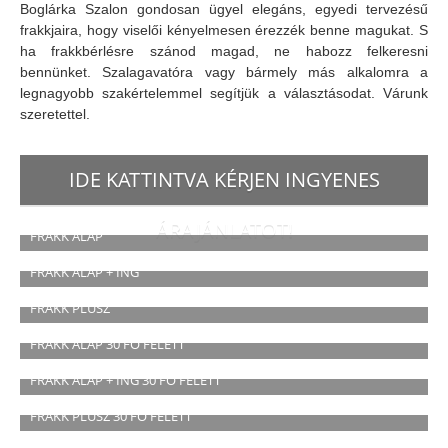
Boglárka Szalon gondosan ügyel elegáns, egyedi tervezésű
frakkjaira, hogy viselői kényelmesen érezzék benne magukat. S
ha frakkbérlésre szánod magad, ne habozz felkeresni
bennünket. Szalagavatóra vagy bármely más alkalomra a
legnagyobb szakértelemmel segítjük a választásodat. Várunk
szeretettel.
IDE KATTINTVA KÉRJEN INGYENES
ÁRAJÁNLATOT!
FRAKK ALAP
Méretek: 40-74
FRAKK ALAP + ING
Bérlés: 14.000 Ft
Méretek: 40-74
FRAKK PLUSZ
Bérlés: 15.000 Ft
Méretek: 40-74
FRAKK ALAP 30 FŐ FELETT
Bérlés: 17.000 Ft
Méretek: 40-74
FRAKK ALAP + ING 30 FŐ FELETT
Bérlés: 13.000 Ft
Méretek: 40-74
FRAKK PLUSZ 30 FŐ FELETT
Bérlés: 14.000 Ft
Méretek: 40-74