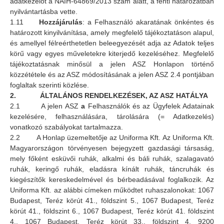
adatkezelőt a NAIH-64869/2013 szám alatt, a fenti határozatban
nyilvántartásba vette.
1.11
Hozzájárulás
: a Felhasználó akaratának önkéntes és
határozott kinyilvánítása, amely megfelelő tájékoztatáson alapul,
és amellyel félreérthetetlen beleegyezését adja az Adatok teljes
körű vagy egyes műveletekre kiterjedő kezeléséhez. Megfelelő
tájékoztatásnak minősül a jelen ASZ Honlapon történő
közzététele és az ASZ módosításának a jelen ASZ 2.4 pontjában
foglaltak szerinti közlése.
2. ÁLTALÁNOS RENDELKEZÉSEK, AZ ASZ HATÁLYA
2.1 A jelen ASZ
a
Felhasználók és az Ügyfelek Adatainak
kezelésére, felhasználására, tárolására (= Adatkezelés)
vonatkozó szabályokat tartalmazza.
2.2 A Honlap üzemeltetője az Uniforma Kft. Az Uniforma Kft.
Magyarországon törvényesen bejegyzett gazdasági társaság,
mely főként esküvői ruhák, alkalmi és báli ruhák, szalagavató
ruhák, keringő ruhák, eladásra kínált ruhák, táncruhák és
kiegészítők kereskedelmével és bérbeadásával foglalkozik. Az
Uniforma Kft. az alábbi címeken működtet ruhaszalonokat: 1067
Budapest, Teréz körút 41., földszint 5., 1067 Budapest, Teréz
körút 41., földszint 6., 1067 Budapest, Teréz körút 41. földszint
4., 1067 Budapest, Teréz körút 33., földszint 4, 9200