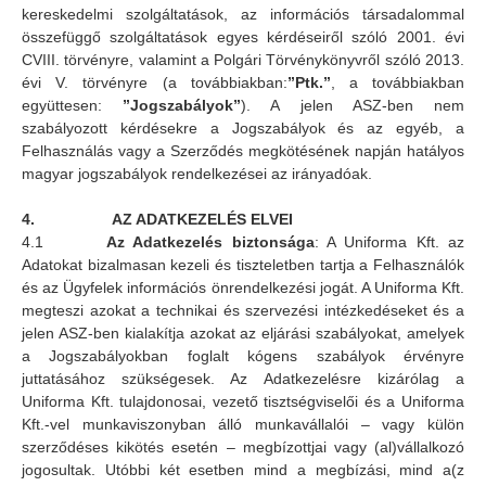
kereskedelmi szolgáltatások, az információs társadalommal
összefüggő szolgáltatások egyes kérdéseiről szóló 2001. évi
CVIII. törvényre, valamint a Polgári Törvénykönyvről szóló 2013.
évi V. törvényre (a továbbiakban:
”Ptk.”
, a továbbiakban
együttesen:
”Jogszabályok”
). A jelen ASZ-ben nem
szabályozott kérdésekre a Jogszabályok és az egyéb, a
Felhasználás vagy a Szerződés megkötésének napján hatályos
magyar jogszabályok rendelkezései az irányadóak.
4.
AZ ADATKEZELÉS ELVEI
4.1
Az Adatkezelés biztonsága
: A Uniforma Kft. az
Adatokat bizalmasan kezeli és tiszteletben tartja a Felhasználók
és az Ügyfelek információs önrendelkezési jogát. A Uniforma Kft.
megteszi azokat a technikai és szervezési intézkedéseket és a
jelen ASZ-ben kialakítja azokat az eljárási szabályokat, amelyek
a Jogszabályokban foglalt kógens szabályok érvényre
juttatásához szükségesek. Az Adatkezelésre kizárólag a
Uniforma Kft. tulajdonosai, vezető tisztségviselői és a Uniforma
Kft.-vel munkaviszonyban álló munkavállalói – vagy külön
szerződéses kikötés esetén – megbízottjai vagy (al)vállalkozó
jogosultak. Utóbbi két esetben mind a megbízási, mind a(z