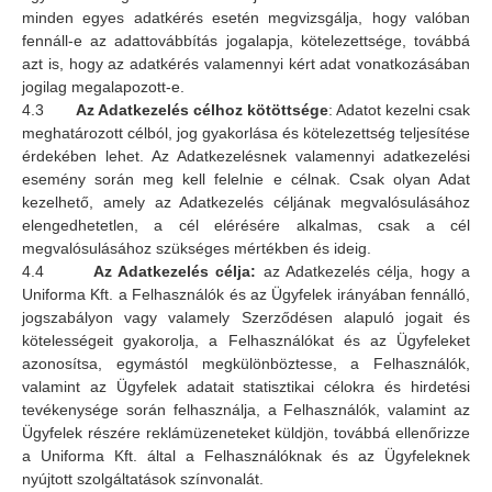
minden egyes adatkérés esetén megvizsgálja, hogy valóban
fennáll-e az adattovábbítás jogalapja, kötelezettsége, továbbá
azt is, hogy az adatkérés valamennyi kért adat vonatkozásában
jogilag megalapozott-e.
4.3
Az Adatkezelés célhoz kötöttsége
: Adatot kezelni csak
meghatározott célból, jog gyakorlása és kötelezettség teljesítése
érdekében lehet. Az Adatkezelésnek valamennyi adatkezelési
esemény során meg kell felelnie e célnak. Csak olyan Adat
kezelhető, amely az Adatkezelés céljának megvalósulásához
elengedhetetlen, a cél elérésére alkalmas, csak a cél
megvalósulásához szükséges mértékben és ideig.
4.4
Az Adatkezelés célja:
az Adatkezelés célja, hogy a
Uniforma Kft. a Felhasználók és az Ügyfelek irányában fennálló,
jogszabályon vagy valamely Szerződésen alapuló jogait és
kötelességeit gyakorolja, a Felhasználókat és az Ügyfeleket
azonosítsa, egymástól megkülönböztesse, a Felhasználók,
valamint az Ügyfelek adatait statisztikai célokra és hirdetési
tevékenysége során felhasználja, a Felhasználók, valamint az
Ügyfelek részére reklámüzeneteket küldjön, továbbá ellenőrizze
a Uniforma Kft. által a Felhasználóknak és az Ügyfeleknek
nyújtott szolgáltatások színvonalát.