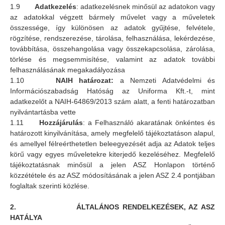
1.9
Adatkezelés
: adatkezelésnek minősül az adatokon vagy
az adatokkal végzett bármely művelet vagy a műveletek
összessége, így különösen az adatok gyűjtése, felvétele,
rögzítése, rendszerezése, tárolása, felhasználása, lekérdezése,
továbbítása, összehangolása vagy összekapcsolása, zárolása,
törlése és megsemmisítése, valamint az adatok további
felhasználásának megakadályozása
1.10
NAIH határozat:
a Nemzeti Adatvédelmi és
Információszabadság Hatóság az Uniforma Kft.-t, mint
adatkezelőt a NAIH-64869/2013 szám alatt, a fenti határozatban
nyilvántartásba vette
1.11
Hozzájárulás
: a Felhasználó akaratának önkéntes és
határozott kinyilvánítása, amely megfelelő tájékoztatáson alapul,
és amellyel félreérthetetlen beleegyezését adja az Adatok teljes
körű vagy egyes műveletekre kiterjedő kezeléséhez. Megfelelő
tájékoztatásnak minősül a jelen ASZ Honlapon történő
közzététele és az ASZ módosításának a jelen ASZ 2.4 pontjában
foglaltak szerinti közlése.
2.
ÁLTALÁNOS RENDELKEZÉSEK, AZ ASZ
HATÁLYA