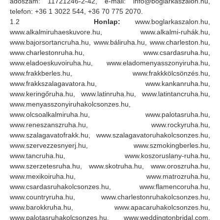
adószám: 11721246-2-42, e-mail: info@boglarkaszalon.hu,
telefon: +36 1 3022 544, +36 70 775 2070.
1.2
Honlap:
www.boglarkaszalon.hu,
www.alkalmiruhaeskuvore.hu, www.alkalmi-ruhák.hu,
www.bajorsortancruha.hu, www.báliruha.hu, www.charleston.hu,
www.charlestonruha.hu, www.csardasruha.hu,
www.eladoeskuvoiruha.hu, www.eladomenyasszonyiruha.hu,
www.frakkberles.hu, www.frakkkölcsönzés.hu,
www.frakkszalagavatora.hu, www.kankanruha.hu,
www.keringőruha.hu, www.latinruha.hu, www.latintancruha.hu,
www.menyasszonyiruhakolcsonzes.hu,
www.olcsoalkalmiruha.hu, www.palotasruha.hu,
www.reneszanszruha.hu, www.rockyruha.hu,
www.szalagavatofrakk.hu, www.szalagavatoruhakolcsonzes.hu,
www.szervezzesnyerj.hu, www.szmokingberles.hu,
www.tancruha.hu, www.koszoruslany-ruha.hu,
www.szerzetesruha.hu, www.skotruha.hu, www.oroszruha.hu,
www.mexikoiruha.hu, www.matrozruha.hu,
www.csardasruhakolcsonzes.hu, www.flamencoruha.hu,
www.countryruha.hu, www.charlestonruhakolcsonzes.hu,
www.barokkruha.hu, www.apacaruhakolcsonzes.hu,
www.palotasruhakolcsonzes.hu, www.weddingtonbridal.com,