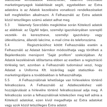
marketinganyagok kialakítását segíti, egyebekben az Extra
adatokra is az Adatok kezelésére vonatkozó rendelkezéseket
kell megfelelően alkalmazni. A Felhasználó az Extra adatok
közül tetszőleges számú adatot adhat meg.
5.3 Valamely Szerződés megkötése során Kötelező adatok
az alábbiak: az Ügyfél teljes, személyi igazolványában szereplő
vezeték- és keresztneve, személyi igazolvány- vagy
útlevélszáma, állandó lakcíme, e-mail címe és telefonszáma.
5.4 Regisztrációhoz kötött Felhasználás esetén a
Felhasználó az Adatait bármikor módosíthatja vagy törölheti a
Bejelentkezés menüpont ”Saját profilom” szekciójában. Az
Adatok kezelésének időtartama ebben az esetben a regisztráció
törléséig tart, azonban a Felhasználó tudomásul veszi, hogy
Adatait a Uniforma Kft. kizárólag saját statisztikai- és
marketingcéljaira a továbbiakban is felhasználhatja.
5.5 A Felhasználónak lehetősége van hírlevelekre történő
feliratkozásra. A Felhasználó az Adatkezeléshez való
hozzájárulását a hírlevélre történő feliratkozással adja meg. A
feliratkozás során a felhasználónak kötelezően meg kell adnia a
Kötelező adatokat, ezen kívül megadhatja az Extra adatokat
vagy azok közül tetszőleges Extra adatot.