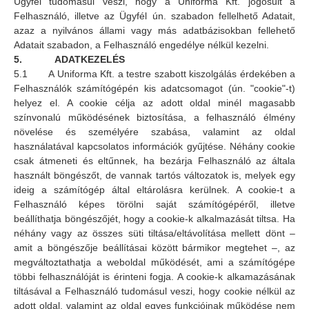
Ügyfél tudomásul veszi, hogy a Uniforma Kft. jogosult a
Felhasználó, illetve az Ügyfél ún. szabadon fellelhető Adatait,
azaz a nyilvános állami vagy más adatbázisokban fellehető
Adatait szabadon, a Felhasználó engedélye nélkül kezelni.
5. ADATKEZELÉS
5.1 A Uniforma Kft. a testre szabott kiszolgálás érdekében a
Felhasználók számítógépén kis adatcsomagot (ún. "cookie"-t)
helyez el. A cookie célja az adott oldal minél magasabb
színvonalú működésének biztosítása, a felhasználó élmény
növelése és személyére szabása, valamint az oldal
használatával kapcsolatos információk gyűjtése. Néhány cookie
csak átmeneti és eltűnnek, ha bezárja Felhasználó az általa
használt böngészőt, de vannak tartós változatok is, melyek egy
ideig a számítógép által eltárolásra kerülnek. A cookie-t a
Felhasználó képes törölni saját számítógépéről, illetve
beállíthatja böngészőjét, hogy a cookie-k alkalmazását tiltsa. Ha
néhány vagy az összes süti tiltása/eltávolítása mellett dönt –
amit a böngészője beállításai között bármikor megtehet –, az
megváltoztathatja a weboldal működését, ami a számítógépe
többi felhasználóját is érinteni fogja. A cookie-k alkamazásának
tiltásával a Felhasználó tudomásul veszi, hogy cookie nélkül az
adott oldal, valamint az oldal egyes funkcióinak működése nem