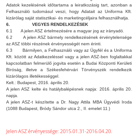
Adatok kezelésének időtartama a leiratkozásig tart, azonban a
Felhasználó tudomásul veszi, hogy Adatait az Uniforma Kft.
kizárólag saját statisztikai- és marketingcéljaira felhasználhatja.
6.
VEGYES RENDELKEZÉSEK
6.1 A jelen ASZ értelmezésére a magyar jog az irányadó.
6.2 A jelen ASZ bármely rendelkezésének érvénytelensége
az ASZ többi részének érvényességét nem érinti.
6.3 Bármilyen, a Felhasználó vagy az Ügyfél és a Uniforma
Kft. között az Adatkezeléssel vagy a jelen ASZ-ben foglaltakkal
kapcsolatban felmerülő jogvita esetén a Budai Központi Kerületi
Bíróság, illetve a Székesfehérvári Törvényszék rendelkezik
kizárólagos illetékességgel.
Kelt.: Budapest, 2016. április 20.
A jelen ASZ kelte és hatálybalépésnek napja: 2016. április 20.
napja.
A jelen ASZ-t készítette a Dr. Nagy Attila MBA Ügyvédi Iroda
(1088 Budapest, Bródy Sándor utca 2., II. emelet 11.)
Jelen ASZ érvényessége: 2015.01.31-2016.04.20.