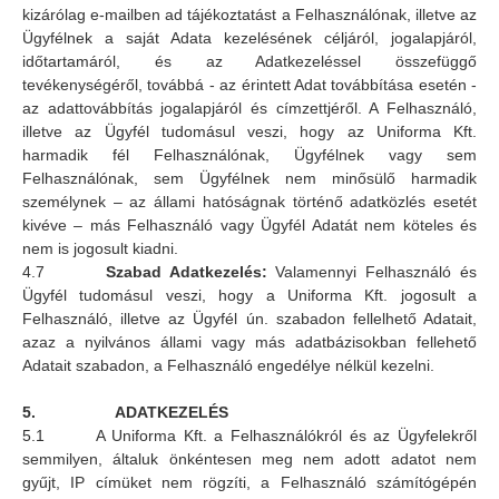
kizárólag e-mailben ad tájékoztatást a Felhasználónak, illetve az
Ügyfélnek a saját Adata kezelésének céljáról, jogalapjáról,
időtartamáról, és az Adatkezeléssel összefüggő
tevékenységéről, továbbá - az érintett Adat továbbítása esetén -
az adattovábbítás jogalapjáról és címzettjéről. A Felhasználó,
illetve az Ügyfél tudomásul veszi, hogy az Uniforma Kft.
harmadik fél Felhasználónak, Ügyfélnek vagy sem
Felhasználónak, sem Ügyfélnek nem minősülő harmadik
személynek – az állami hatóságnak történő adatközlés esetét
kivéve – más Felhasználó vagy Ügyfél Adatát nem köteles és
nem is jogosult kiadni.
4.7
Szabad Adatkezelés:
Valamennyi Felhasználó és
Ügyfél tudomásul veszi, hogy a Uniforma Kft. jogosult a
Felhasználó, illetve az Ügyfél ún. szabadon fellelhető Adatait,
azaz a nyilvános állami vagy más adatbázisokban fellehető
Adatait szabadon, a Felhasználó engedélye nélkül kezelni.
5.
ADATKEZELÉS
5.1 A Uniforma Kft. a Felhasználókról és az Ügyfelekről
semmilyen, általuk önkéntesen meg nem adott adatot nem
gyűjt, IP címüket nem rögzíti, a Felhasználó számítógépén