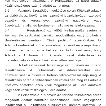
kell megfelelően alkalmazni. A Felhasználó az Extra adatok
közül tetszőleges számú adatot adhat meg.
5.3 Valamely Szerződés megkötése során Kötelező adatok
az alábbiak: az Ügyfél teljes, személyi igazolványában szereplő
vezeték- és keresztneve, személyi igazolvány- vagy
útlevélszáma, állandó lakcíme, e-mail címe és telefonszáma.
5.4 Regisztrációhoz kötött Felhasználás esetén a
Felhasználó az Adatait bármikor módosíthatja vagy törölheti a
Bejelentkezés menüpont ”Saját profilom” szekciójában. Az
Adatok kezelésének időtartama ebben az esetben a regisztráció
törléséig tart, azonban a Felhasználó tudomásul veszi, hogy
Adatait a Uniforma Kft. kizárólag saját statisztikai- és
marketingcéljaira a továbbiakban is felhasználhatja.
5.5 A Felhasználónak lehetősége van hírlevelekre történő
feliratkozásra. A Felhasználó az Adatkezeléshez való
hozzájárulását a hírlevélre történő feliratkozással adja meg. A
feliratkozás során a felhasználónak kötelezően meg kell adnia a
Kötelező adatokat, ezen kívül megadhatja az Extra adatokat
vagy azok közül tetszőleges Extra adatot.
5.6 A Felhasználó a hírlevelekre történő feliratkozás során
megadott Adatait bármikor módosíthatja, illetve véglegesen
leiratkozhat a "Leiratkozás a hírlevélről" gombra kattintva. Az