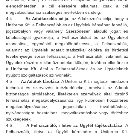
elengedhetetlen, a cél elérésére alkalmas, csak a cél
megvalósulásához szükséges mértékben és ideig.
4.4
Az Adatkezelés célja:
az Adatkezelés célja, hogy a
Uniforma Kft. a Felhasználók és az Ügyfelek irányában fennálló,
jogszabályon vagy valamely Szerződésen alapuló jogait és
kötelességeit gyakorolja, a Felhasználókat és az Ügyfeleket
azonosítsa, egymástól megkülönböztesse, a Felhasználók,
valamint az Ügyfelek adatait statisztikai célokra és hirdetési
tevékenysége során felhasználja, a Felhasználók, valamint az
Ügyfelek részére reklámüzeneteket küldjön, továbbá ellenőrizze
a Uniforma Kft. által a Felhasználóknak és az Ügyfeleknek
nyújtott szolgáltatások színvonalát.
4.5
Az Adatok tárolása
: A Uniforma Kft. megteszi mindazon
technikai és szervezési intézkedéseket, amelyek az Adatok
biztonságos tárolásához, illetéktelen személyek által történő
felhasználás megakadályozásához, így különösen hozzáférés
megakadályozásához, jogosulatlan továbbításhoz,
nyilvánosságra hozatalhoz, megváltoztatáshoz vagy törléshez
szükségesek.
4.6
A Felhasználó, illetve az Ügyfél tájékoztatása
: A
Felhasználó, illetve az Ügyfél kérelmére a Uniforma Kft.