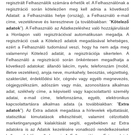
regisztrált Felhasználók számára érhetők el. A Felhasználónak a
regisztráció során kötelezően meg kell adnia a következő
Adatait: a Felhasználás helye (ország), a Felhasználó e-mail
címe, vezetékneve és keresztneve (a továbbiakban: ”
Kötelező
adatok
”). A Felhasználó az Adatkezeléshez való hozzájárulását
a Honlapon való regisztrációval automatikusan megadja. A
regisztráció csak a Kötelező adatok megadásával lehetséges,
ezért a Felhasználó tudomásul veszi, hogy ha nem adja meg
valamennyi Kötelező adatát, a regisztrációja sikertelen. A
Felhasználó a regisztráció során önkéntesen megadhatja a
következő adatokat: állandó lakcím, nyelv, telefonszám (mobil,
illetve vezetékes), anyja neve, munkahely, beosztás, végzettség,
szakterület, érdeklődési kör, cégnév vagy egyéb megnevezés,
cégjegyzékszám, adószám vagy más, azonosításra alkalmas
adat, székhely címe, a képviselő vagy kapcsolattartó személy
adatai, e-mail címe, telefonszáma, egyéb, elektronikus
kapcsolattartásra alkalmas adata (a továbbiakban: ”
Extra
adatok
”). Az Extra adatok megadása a hírlevelek eljuttatását,
statisztikai kimutatások elkészítését, valamint célzottabb
marketinganyagok kialakítását segíti, egyebekben az Extra
adatokra is az Adatok kezelésére vonatkozó rendelkezéseket