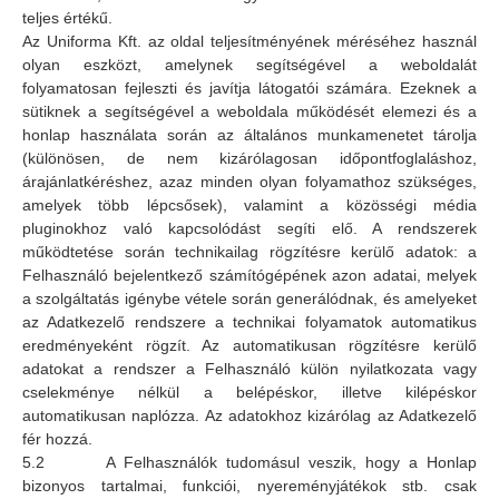
teljes értékű.
Az Uniforma Kft. az oldal teljesítményének méréséhez használ
olyan eszközt, amelynek segítségével a weboldalát
folyamatosan fejleszti és javítja látogatói számára. Ezeknek a
sütiknek a segítségével a weboldala működését elemezi és a
honlap használata során az általános munkamenetet tárolja
(különösen, de nem kizárólagosan időpontfoglaláshoz,
árajánlatkéréshez, azaz minden olyan folyamathoz szükséges,
amelyek több lépcsősek), valamint a közösségi média
pluginokhoz való kapcsolódást segíti elő. A rendszerek
működtetése során technikailag rögzítésre kerülő adatok: a
Felhasználó bejelentkező számítógépének azon adatai, melyek
a szolgáltatás igénybe vétele során generálódnak, és amelyeket
az Adatkezelő rendszere a technikai folyamatok automatikus
eredményeként rögzít. Az automatikusan rögzítésre kerülő
adatokat a rendszer a Felhasználó külön nyilatkozata vagy
cselekménye nélkül a belépéskor, illetve kilépéskor
automatikusan naplózza. Az adatokhoz kizárólag az Adatkezelő
fér hozzá.
5.2 A Felhasználók tudomásul veszik, hogy a Honlap
bizonyos tartalmai, funkciói, nyereményjátékok stb. csak