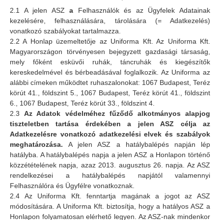
2.1 A jelen ASZ
a
Felhasználók és az Ügyfelek Adatainak
kezelésére, felhasználására, tárolására (= Adatkezelés)
vonatkozó szabályokat tartalmazza.
2.2 A Honlap üzemeltetője az Uniforma Kft. Az Uniforma Kft.
Magyarországon törvényesen bejegyzett gazdasági társaság,
mely főként esküvői ruhák, táncruhák és kiegészítők
kereskedelmével és bérbeadásával foglalkozik. Az Uniforma az
alábbi címeken működtet ruhaszalonokat: 1067 Budapest, Teréz
körút 41., földszint 5., 1067 Budapest, Teréz körút 41., földszint
6., 1067 Budapest, Teréz körút 33., földszint 4.
2.3
Az Adatok védelméhez fűződő alkotmányos alapjog
tiszteletben tartása érdekében a jelen ASZ célja az
Adatkezelésre vonatkozó adatkezelési elvek és szabályok
meghatározása.
A jelen ASZ a hatálybalépés napján lép
hatályba. A hatálybalépés napja a jelen ASZ a Honlapon történő
közzétételének napja, azaz 2013. augusztus 26. napja. Az ASZ
rendelkezései a hatálybalépés napjától valamennyi
Felhasználóra és Ügyfélre vonatkoznak.
2.4 Az Uniforma Kft. fenntartja magának a jogot az ASZ
módosítására. A Uniforma Kft. biztosítja, hogy a hatályos ASZ a
Honlapon folyamatosan elérhető legyen. Az ASZ-nak mindenkor