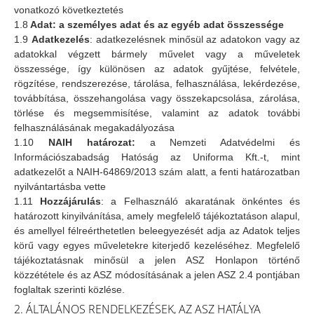
vonatkozó következtetés
1.8
Adat: a személyes adat és az egyéb adat összessége
1.9
Adatkezelés
: adatkezelésnek minősül az adatokon vagy az
adatokkal végzett bármely művelet vagy a műveletek
összessége, így különösen az adatok gyűjtése, felvétele,
rögzítése, rendszerezése, tárolása, felhasználása, lekérdezése,
továbbítása, összehangolása vagy összekapcsolása, zárolása,
törlése és megsemmisítése, valamint az adatok további
felhasználásának megakadályozása
1.10
NAIH határozat:
a Nemzeti Adatvédelmi és
Információszabadság Hatóság az Uniforma Kft.-t, mint
adatkezelőt a NAIH-64869/2013 szám alatt, a fenti határozatban
nyilvántartásba vette
1.11
Hozzájárulás
: a Felhasználó akaratának önkéntes és
határozott kinyilvánítása, amely megfelelő tájékoztatáson alapul,
és amellyel félreérthetetlen beleegyezését adja az Adatok teljes
körű vagy egyes műveletekre kiterjedő kezeléséhez. Megfelelő
tájékoztatásnak minősül a jelen ASZ Honlapon történő
közzététele és az ASZ módosításának a jelen ASZ 2.4 pontjában
foglaltak szerinti közlése.
2. ÁLTALÁNOS RENDELKEZÉSEK, AZ ASZ HATÁLYA