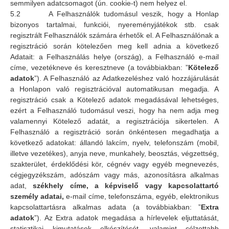
semmilyen adatcsomagot (ún. cookie-t) nem helyez el.
5.2 A Felhasználók tudomásul veszik, hogy a Honlap
bizonyos tartalmai, funkciói, nyereményjátékok stb. csak
regisztrált Felhasználók számára érhetők el. A Felhasználónak a
regisztráció során kötelezően meg kell adnia a következő
Adatait: a Felhasználás helye (ország), a Felhasználó e-mail
címe, vezetékneve és keresztneve (a továbbiakban: ”
Kötelező
adatok
”). A Felhasználó az Adatkezeléshez való hozzájárulását
a Honlapon való regisztrációval automatikusan megadja. A
regisztráció csak a Kötelező adatok megadásával lehetséges,
ezért a Felhasználó tudomásul veszi, hogy ha nem adja meg
valamennyi Kötelező adatát, a regisztrációja sikertelen. A
Felhasználó a regisztráció során önkéntesen megadhatja a
következő adatokat: állandó lakcím, nyelv, telefonszám (mobil,
illetve vezetékes), anyja neve, munkahely, beosztás, végzettség,
szakterület, érdeklődési kör, cégnév vagy egyéb megnevezés,
cégjegyzékszám, adószám vagy más, azonosításra alkalmas
adat,
székhely címe, a képviselő vagy kapcsolattartó
személy adatai,
e-mail címe, telefonszáma, egyéb, elektronikus
kapcsolattartásra alkalmas adata (a továbbiakban: ”
Extra
adatok
”). Az Extra adatok megadása a hírlevelek eljuttatását,
statisztikai kimutatások elkészítését, valamint célzottabb