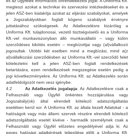
és az Ügyfelek információs önrendelkezési jogát. A Uniforma Kft.
megteszi azokat a technikai és szervezési intézkedéseket és a
jelen ASZ-ben kialakítja azokat az eljárási szabályokat, amelyek
a Jogszabályokban foglalt kógens szabályok érvényre
juttatásához szükségesek. Az Adatkezelésre kizárólag a
Uniforma Kft. tulajdonosai, vezető tisztségviselői és a Uniforma
Kft.-vel munkaviszonyban álló munkavállalói – vagy külön
szerződéses kikötés esetén – megbízottjai vagy (al)vállalkozó
jogosultak. Utóbbi két esetben mind a megbízási, mind a(z
al)vállalkozási szerződésben az Uniforma Kft.-vel szerződő felet
köteleztetni kell a jelen ASZ-ben foglalt rendelkezések
betartására, ezen rendelkezések megszegése esetén pedig a
jogi következményekre. Az Uniforma Kft. az Adatkezelés során
adatfeldolgozót nem vesz igénybe.
4.2
Az Adatkezelés jogalapja
: Az Adatkezelésre csak a
Felhasználó vagy Ügyfél önkéntes hozzájárulása vagy
Jogszabály(ok) által elrendelt kötelező adatszolgáltatás
esetében kerül sor. A Uniforma Kft. az általa kezelt Adatokat - a
hatóságok vagy más állami szervek részére elrendelt kötelező
adatszolgáltatás esetét kivéve - harmadik személynek csak a
Felhasználó vagy Ügyfél előzetes engedélyével adja ki. Az
egyes hatósági adatkérések teljesítése előtt a Uniforma Kft.