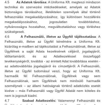
4.5
Az Adatok tárolása
: A Uniforma Kft. megteszi mindazon
technikai és szervezési intézkedéseket, amelyek az Adatok
biztonságos tárolásához, illetéktelen személyek által történő
felhasználás megakadályozásához, így különösen hozzáférés
megakadályozásához, jogosulatlan továbbításhoz,
nyilvánosságra hozatalhoz, megváltoztatáshoz vagy törléshez
szükségesek.
4.6
A Felhasználó, illetve az Ügyfél tájékoztatása
: A
Felhasználó, illetve az Ügyfél kérelmére a Uniforma Kft.
kizárólag e-mailben ad tájékoztatást a Felhasználónak, illetve az
Ügyfélnek a saját Adata kezelésének céljáról, jogalapjáról,
időtartamáról, és az Adatkezeléssel összefüggő
tevékenységéről, továbbá - az érintett Adat továbbítása esetén -
az adattovábbítás jogalapjáról és címzettjéről. A Felhasználó,
illetve az Ügyfél tudomásul veszi, hogy az Uniforma Kft.
harmadik fél Felhasználónak, Ügyfélnek vagy sem
Felhasználónak, sem Ügyfélnek nem minősülő harmadik
személynek – az állami hatóságnak történő adatközlés esetét
kivéve – más Felhasználó vagy Ügyfél Adatát nem köteles és
nem is jogosult kiadni.
4.7
Szabad Adatkezelés:
Valamennyi Felhasználó és