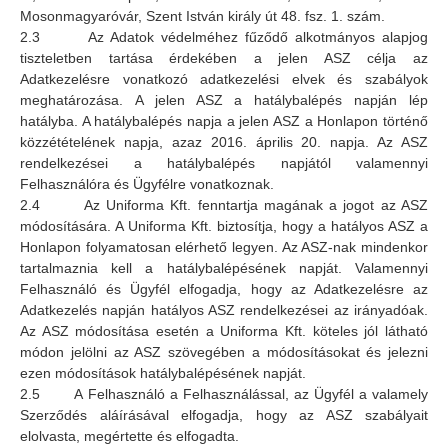
Mosonmagyaróvár, Szent István király út 48. fsz. 1. szám.
2.3 Az Adatok védelméhez fűződő alkotmányos alapjog
tiszteletben tartása érdekében a jelen ASZ célja az
Adatkezelésre vonatkozó adatkezelési elvek és szabályok
meghatározása. A jelen ASZ a hatálybalépés napján lép
hatályba. A hatálybalépés napja a jelen ASZ a Honlapon történő
közzétételének napja, azaz 2016. április 20. napja. Az ASZ
rendelkezései a hatálybalépés napjától valamennyi
Felhasználóra és Ügyfélre vonatkoznak.
2.4
Az Uniforma Kft. fenntartja magának a jogot az ASZ
módosítására. A Uniforma Kft. biztosítja, hogy a hatályos ASZ a
Honlapon folyamatosan elérhető legyen. Az ASZ-nak mindenkor
tartalmaznia kell a hatálybalépésének napját. Valamennyi
Felhasználó és Ügyfél elfogadja, hogy az Adatkezelésre az
Adatkezelés napján hatályos ASZ rendelkezései az irányadóak.
Az ASZ módosítása esetén a Uniforma Kft. köteles jól látható
módon jelölni az ASZ szövegében a módosításokat és jelezni
ezen módosítások hatálybalépésének napját.
2.5 A Felhasználó a Felhasználással, az Ügyfél a valamely
Szerződés aláírásával elfogadja, hogy az ASZ szabályait
elolvasta, megértette és elfogadta.