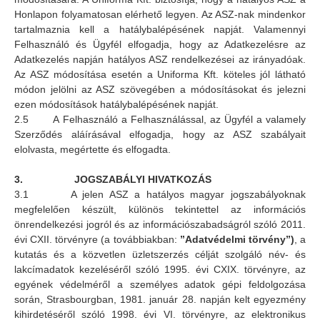
Honlapon folyamatosan elérhető legyen. Az ASZ-nak mindenkor
tartalmaznia kell a hatálybalépésének napját. Valamennyi
Felhasználó és Ügyfél elfogadja, hogy az Adatkezelésre az
Adatkezelés napján hatályos ASZ rendelkezései az irányadóak.
Az ASZ módosítása esetén a Uniforma Kft. köteles jól látható
módon jelölni az ASZ szövegében a módosításokat és jelezni
ezen módosítások hatálybalépésének napját.
2.5 A Felhasználó a Felhasználással, az Ügyfél a valamely
Szerződés aláírásával elfogadja, hogy az ASZ szabályait
elolvasta, megértette és elfogadta.
3.
JOGSZABÁLYI HIVATKOZÁS
3.1 A jelen ASZ a hatályos magyar jogszabályoknak
megfelelően készült, különös tekintettel az információs
önrendelkezési jogról és az információszabadságról szóló 2011.
évi CXII. törvényre (a továbbiakban:
”Adatvédelmi törvény”)
, a
kutatás és a közvetlen üzletszerzés célját szolgáló név- és
lakcímadatok kezeléséről szóló 1995. évi CXIX. törvényre, az
egyének védelméről a személyes adatok gépi feldolgozása
során, Strasbourgban, 1981. január 28. napján kelt egyezmény
kihirdetéséről szóló 1998. évi VI. törvényre, az elektronikus