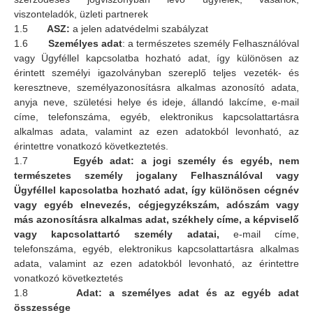
viszonteladók, üzleti partnerek
1.5
ASZ:
a jelen adatvédelmi szabályzat
1.6
Személyes adat
: a természetes személy Felhasználóval
vagy Ügyféllel kapcsolatba hozható adat, így különösen az
érintett személyi igazolványban szereplő teljes vezeték- és
keresztneve, személyazonosításra alkalmas azonosító adata,
anyja neve, születési helye és ideje, állandó lakcíme, e-mail
címe, telefonszáma, egyéb, elektronikus kapcsolattartásra
alkalmas adata, valamint az ezen adatokból levonható, az
érintettre vonatkozó következtetés.
1.7
Egyéb adat: a jogi személy és egyéb, nem
természetes személy jogalany Felhasználóval vagy
Ügyféllel kapcsolatba hozható adat, így különösen cégnév
vagy egyéb elnevezés, cégjegyzékszám, adószám vagy
más azonosításra alkalmas adat, székhely címe, a képviselő
vagy kapcsolattartó személy adatai,
e-mail címe,
telefonszáma, egyéb, elektronikus kapcsolattartásra alkalmas
adata, valamint az ezen adatokból levonható, az érintettre
vonatkozó következtetés
1.8
Adat: a személyes adat és az egyéb adat
összessége