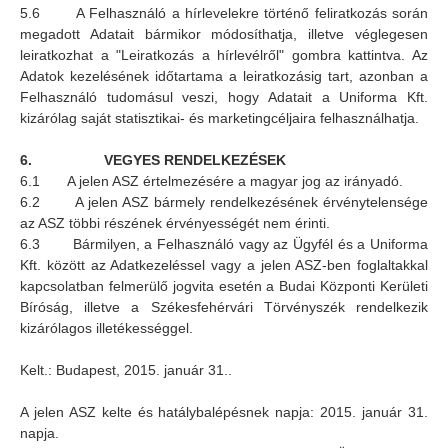
5.6 A Felhasználó a hírlevelekre történő feliratkozás során
megadott Adatait bármikor módosíthatja, illetve véglegesen
leiratkozhat a "Leiratkozás a hírlevélről" gombra kattintva. Az
Adatok kezelésének időtartama a leiratkozásig tart, azonban a
Felhasználó tudomásul veszi, hogy Adatait a Uniforma Kft.
kizárólag saját statisztikai- és marketingcéljaira felhasználhatja.
6.
VEGYES RENDELKEZÉSEK
6.1 A jelen ASZ értelmezésére a magyar jog az irányadó.
6.2 A jelen ASZ bármely rendelkezésének érvénytelensége
az ASZ többi részének érvényességét nem érinti.
6.3 Bármilyen, a Felhasználó vagy az Ügyfél és a Uniforma
Kft. között az Adatkezeléssel vagy a jelen ASZ-ben foglaltakkal
kapcsolatban felmerülő jogvita esetén a Budai Központi Kerületi
Bíróság, illetve a Székesfehérvári Törvényszék rendelkezik
kizárólagos illetékességgel.
Kelt.: Budapest, 2015. január 31..
A jelen ASZ kelte és hatálybalépésnek napja: 2015. január 31.
napja.