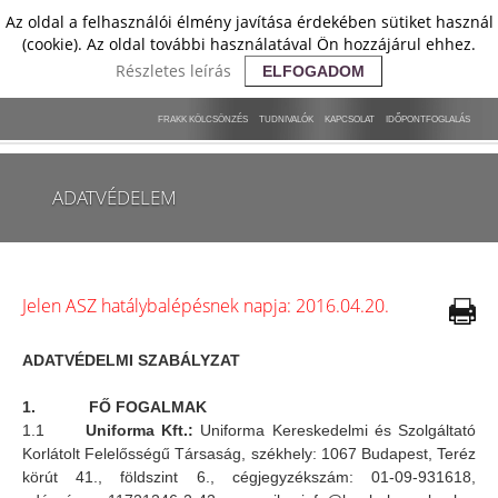
Az oldal a felhasználói élmény javítása érdekében sütiket használ
(cookie). Az oldal további használatával Ön hozzájárul ehhez.
Részletes leírás
ELFOGADOM
FRAKK KÖLCSÖNZÉS
TUDNIVALÓK
KAPCSOLAT
IDŐPONTFOGLALÁS
ADATVÉDELEM
Jelen ASZ hatálybalépésnek napja: 2016.04.20.
ADATVÉDELMI SZABÁLYZAT
1. FŐ FOGALMAK
1.1
Uniforma Kft.:
Uniforma Kereskedelmi és Szolgáltató
Korlátolt Felelősségű Társaság, székhely: 1067 Budapest, Teréz
körút 41., földszint 6., cégjegyzékszám: 01-09-931618,