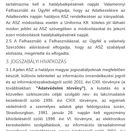
tartalmaznia kell a hatálybalépésének napját. Valamennyi
Felhasználó és Ügyfél elfogadja, hogy az Adatkezelésre az
Adatkezelés napján hatályos ASZ rendelkezései az irányadóak.
Az ASZ módosítása esetén a Uniforma Kft. köteles jól látható
módon jelölni az ASZ szövegében a módosításokat és jelezni
ezen módosítások hatálybalépésének napját.
2.5 A Felhasználó a Felhasználással, az Ügyfél a valamely
Szerződés aláírásával elfogadja, hogy az ASZ szabályait
elolvasta, megértette és elfogadta.
3. JOGSZABÁLYI HIVATKOZÁS
3.1 A jelen ASZ a hatályos magyar jogszabályoknak megfelelően
készült, különös tekintettel az információs önrendelkezési jogról
és az információszabadságról szóló 2011. évi CXII. törvényre (a
továbbiakban:
"Adatvédelmi törvény")
, a kutatás és a
közvetlen üzletszerzés célját szolgáló név- és lakcímadatok
kezeléséről szóló 1995. évi CXIX. törvényre, az egyének
védelméről a személyes adatok gépi feldolgozása során,
Strasbourgban, 1981. január 28. napján kelt egyezmény
kihirdetéséről szóló 1998. évi VI. törvényre, az elektronikus
kereskedelmi szolgáltatások, az információs társadalommal