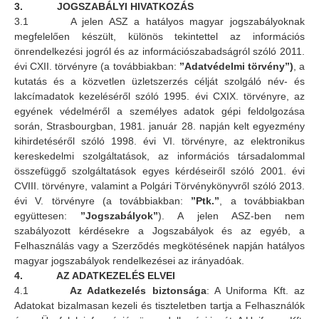
3. JOGSZABÁLYI HIVATKOZÁS
3.1 A jelen ASZ a hatályos magyar jogszabályoknak
megfelelően készült, különös tekintettel az információs
önrendelkezési jogról és az információszabadságról szóló 2011.
évi CXII. törvényre (a továbbiakban:
”Adatvédelmi törvény”)
, a
kutatás és a közvetlen üzletszerzés célját szolgáló név- és
lakcímadatok kezeléséről szóló 1995. évi CXIX. törvényre, az
egyének védelméről a személyes adatok gépi feldolgozása
során, Strasbourgban, 1981. január 28. napján kelt egyezmény
kihirdetéséről szóló 1998. évi VI. törvényre, az elektronikus
kereskedelmi szolgáltatások, az információs társadalommal
összefüggő szolgáltatások egyes kérdéseiről szóló 2001. évi
CVIII. törvényre, valamint a Polgári Törvénykönyvről szóló 2013.
évi V. törvényre (a továbbiakban:
”Ptk.”
, a továbbiakban
együttesen:
”Jogszabályok”
). A jelen ASZ-ben nem
szabályozott kérdésekre a Jogszabályok és az egyéb, a
Felhasználás vagy a Szerződés megkötésének napján hatályos
magyar jogszabályok rendelkezései az irányadóak.
4. AZ ADATKEZELÉS ELVEI
4.1
Az Adatkezelés biztonsága
: A Uniforma Kft. az
Adatokat bizalmasan kezeli és tiszteletben tartja a Felhasználók