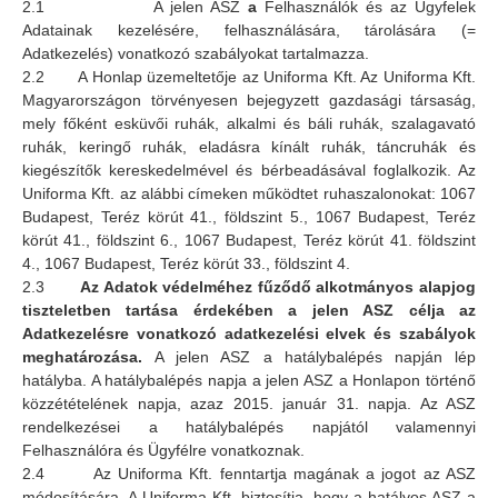
2.1 A jelen ASZ
a
Felhasználók és az Ügyfelek
Adatainak kezelésére, felhasználására, tárolására (=
Adatkezelés) vonatkozó szabályokat tartalmazza.
2.2 A Honlap üzemeltetője az Uniforma Kft. Az Uniforma Kft.
Magyarországon törvényesen bejegyzett gazdasági társaság,
mely főként esküvői ruhák, alkalmi és báli ruhák, szalagavató
ruhák, keringő ruhák, eladásra kínált ruhák, táncruhák és
kiegészítők kereskedelmével és bérbeadásával foglalkozik. Az
Uniforma Kft. az alábbi címeken működtet ruhaszalonokat: 1067
Budapest, Teréz körút 41., földszint 5., 1067 Budapest, Teréz
körút 41., földszint 6., 1067 Budapest, Teréz körút 41. földszint
4., 1067 Budapest, Teréz körút 33., földszint 4.
2.3
Az Adatok védelméhez fűződő alkotmányos alapjog
tiszteletben tartása érdekében a jelen ASZ célja az
Adatkezelésre vonatkozó adatkezelési elvek és szabályok
meghatározása.
A jelen ASZ a hatálybalépés napján lép
hatályba. A hatálybalépés napja a jelen ASZ a Honlapon történő
közzétételének napja, azaz 2015. január 31. napja. Az ASZ
rendelkezései a hatálybalépés napjától valamennyi
Felhasználóra és Ügyfélre vonatkoznak.
2.4
Az Uniforma Kft. fenntartja magának a jogot az ASZ
módosítására. A Uniforma Kft. biztosítja, hogy a hatályos ASZ a