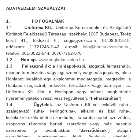
ADATVÉDELMI SZABÁLYZAT
1.
FŐ FOGALMAK
1.1
Uniforma Kft.:
Uniforma Kereskedelmi és Szolgáltató
Korlátolt Felelősségű Társaság, székhely: 1067 Budapest, Teréz
körút 41., földszint 6., cégjegyzékszám: 01-09-931618,
adószám: 11721246-2-42, e-mail:
info@boglarkaszalon.hu
,
telefon: 061-3022-544, 0670-7752-070
1.2
Honlap:
www.boglarkaszalon.hu
1.3
Felhasználók:
a
Honlap
olvasói, látogatói, felhasználói,
minden természetes vagy jogi személy vagy más jogalany, aki a
Honlapot legalább egy alkalommal meglátogatja, megtekinti, a
Honlapon regisztrál, hírlevélre feliratkozik vagy bármilyen, az
Uniforma Kft. által a Honlapon vagy másutt meghirdetett
nyereményjátékon részt vesz (együttesen: ”
Felhasználás
”).
1.4
Ügyfelek:
az Uniforma Kft.-vel esküvői ruha-,
szalagavató ruha-, keringőruha-, alkalmi és báli ruha-,
kellékekről szóló bérleti szerződés, táncruha bérleti szerződés,
csoportos táncruha bérleti szerződés vagy más hasonló
szerződés (a továbbiakban: ”
Szerződések
”) alapján
szerződéses jogviszonyban lévő ügyfelek, vásárlók,