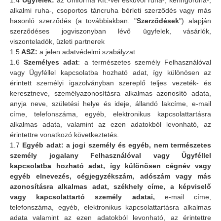
1.4
Ügyfelek:
az Uniforma Kft.-vel esküvői ruha-, keringőruha-,
alkalmi ruha-, csoportos táncruha bérleti szerződés vagy más
hasonló szerződés (a továbbiakban: "
Szerződések
") alapján
szerződéses jogviszonyban lévő ügyfelek, vásárlók,
viszonteladók, üzleti partnerek
1.5
ASZ:
a jelen adatvédelmi szabályzat
1.6
Személyes adat
: a természetes személy Felhasználóval
vagy Ügyféllel kapcsolatba hozható adat, így különösen az
érintett személyi igazolványban szereplő teljes vezeték- és
keresztneve, személyazonosításra alkalmas azonosító adata,
anyja neve, születési helye és ideje, állandó lakcíme, e-mail
címe, telefonszáma, egyéb, elektronikus kapcsolattartásra
alkalmas adata, valamint az ezen adatokból levonható, az
érintettre vonatkozó következtetés.
1.7
Egyéb adat: a jogi személy és egyéb, nem természetes
személy jogalany Felhasználóval vagy Ügyféllel
kapcsolatba hozható adat, így különösen cégnév vagy
egyéb elnevezés, cégjegyzékszám, adószám vagy más
azonosításra alkalmas adat, székhely címe, a képviselő
vagy kapcsolattartó személy adatai,
e-mail címe,
telefonszáma, egyéb, elektronikus kapcsolattartásra alkalmas
adata valamint az ezen adatokból levonható, az érintettre