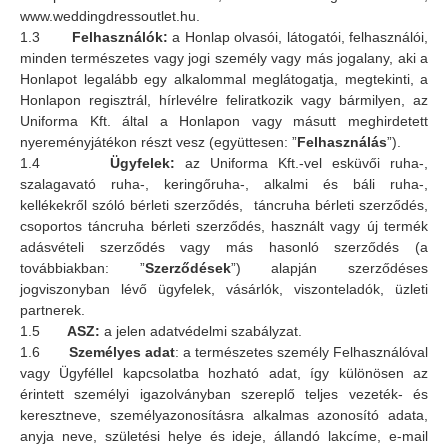
www.weddingdressoutlet.hu.
1.3
Felhasználók:
a Honlap olvasói, látogatói, felhasználói,
minden természetes vagy jogi személy vagy más jogalany, aki a
Honlapot legalább egy alkalommal meglátogatja, megtekinti, a
Honlapon regisztrál, hírlevélre feliratkozik vagy bármilyen, az
Uniforma Kft. által a Honlapon vagy másutt meghirdetett
nyereményjátékon részt vesz (együttesen: ”
Felhasználás
”).
1.4
Ügyfelek:
az Uniforma Kft.-vel esküvői ruha-,
szalagavató ruha-, keringőruha-, alkalmi és báli ruha-,
kellékekről szóló bérleti szerződés, táncruha bérleti szerződés,
csoportos táncruha bérleti szerződés, használt vagy új termék
adásvételi szerződés vagy más hasonló szerződés (a
továbbiakban: ”
Szerződések
”) alapján szerződéses
jogviszonyban lévő ügyfelek, vásárlók, viszonteladók, üzleti
partnerek.
1.5
ASZ:
a jelen adatvédelmi szabályzat.
1.6
Személyes adat
: a természetes személy Felhasználóval
vagy Ügyféllel kapcsolatba hozható adat, így különösen az
érintett személyi igazolványban szereplő teljes vezeték- és
keresztneve, személyazonosításra alkalmas azonosító adata,
anyja neve, születési helye és ideje, állandó lakcíme, e-mail