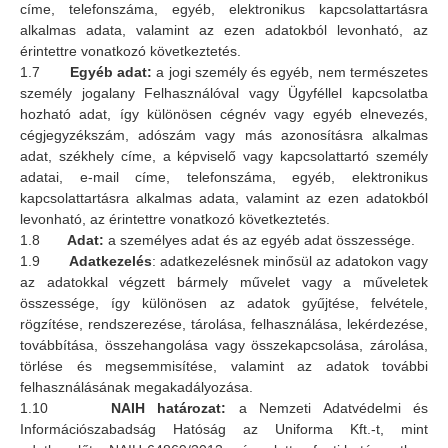
címe, telefonszáma, egyéb, elektronikus kapcsolattartásra
alkalmas adata, valamint az ezen adatokból levonható, az
érintettre vonatkozó következtetés.
1.7
Egyéb adat:
a jogi személy és egyéb, nem természetes
személy jogalany Felhasználóval vagy Ügyféllel kapcsolatba
hozható adat, így különösen cégnév vagy egyéb elnevezés,
cégjegyzékszám, adószám vagy más azonosításra alkalmas
adat, székhely címe, a képviselő vagy kapcsolattartó személy
adatai, e-mail címe, telefonszáma, egyéb, elektronikus
kapcsolattartásra alkalmas adata, valamint az ezen adatokból
levonható, az érintettre vonatkozó következtetés.
1.8
Adat:
a személyes adat és az egyéb adat összessége.
1.9
Adatkezelés
: adatkezelésnek minősül az adatokon vagy
az adatokkal végzett bármely művelet vagy a műveletek
összessége, így különösen az adatok gyűjtése, felvétele,
rögzítése, rendszerezése, tárolása, felhasználása, lekérdezése,
továbbítása, összehangolása vagy összekapcsolása, zárolása,
törlése és megsemmisítése, valamint az adatok további
felhasználásának megakadályozása.
1.10
NAIH határozat:
a Nemzeti Adatvédelmi és
Információszabadság Hatóság az Uniforma Kft.-t, mint