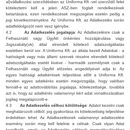
al)vállalkozási szerződésben az Uniforma Kft.-vel szerződő felet
köteleztetni kell a jelen ASZ-ben foglalt rendelkezések
betartására, ezen rendelkezések megszegése esetén pedig a
jogi következményekre. Az Uniforma Kft. az Adatkezelés során
adatfeldolgozót nem vesz igénybe.
4.2
Az Adatkezelés jogalapja
: Az Adatkezelésre csak a
Felhasználó vagy Ügyfél önkéntes hozzájárulása vagy
Jogszabály(ok) által elrendelt kötelező adatszolgáltatás
esetében kerül sor. A Uniforma Kft. az általa kezelt Adatokat - a
hatóságok vagy más állami szervek részére elrendelt kötelező
adatszolgáltatás esetét kivéve - harmadik személynek csak a
Felhasználó vagy Ügyfél előzetes engedélyével adja ki. Az
egyes hatósági adatkérések teljesítése előtt a Uniforma Kft.
minden egyes adatkérés esetén megvizsgálja, hogy valóban
fennáll-e az adattovábbítás jogalapja, kötelezettsége, továbbá
azt is, hogy az adatkérés valamennyi kért adat vonatkozásában
jogilag megalapozott-e.
4.3
Az Adatkezelés célhoz kötöttsége
: Adatot kezelni csak
meghatározott célból, jog gyakorlása és kötelezettség teljesítése
érdekében lehet. Az Adatkezelésnek valamennyi adatkezelési
esemény során meg kell felelnie e célnak. Csak olyan Adat
kezelhető, amely az Adatkezelés céljának megvalósulásához