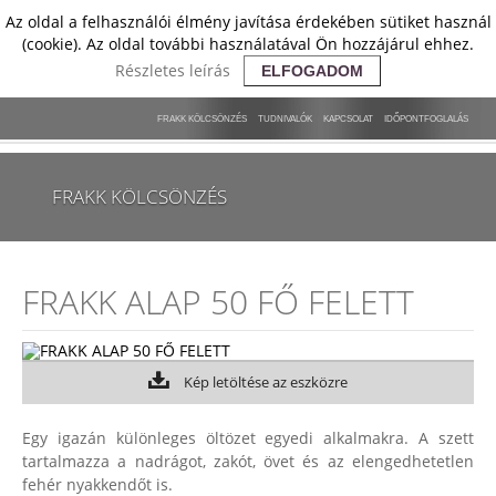
Az oldal a felhasználói élmény javítása érdekében sütiket használ
(cookie). Az oldal további használatával Ön hozzájárul ehhez.
Részletes leírás
ELFOGADOM
FRAKK KÖLCSÖNZÉS
TUDNIVALÓK
KAPCSOLAT
IDŐPONTFOGLALÁS
FRAKK KÖLCSÖNZÉS
FRAKK ALAP 50 FŐ FELETT
Kép letöltése az eszközre
Egy igazán különleges öltözet egyedi alkalmakra. A szett
tartalmazza a nadrágot, zakót, övet és az elengedhetetlen
fehér nyakkendőt is.