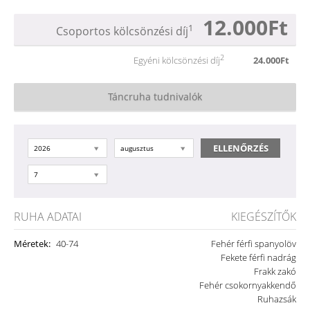
12.000Ft
1
Csoportos kölcsönzési díj
2
Egyéni kölcsönzési díj
24.000Ft
Táncruha tudnivalók
2026
augusztus
7
RUHA ADATAI
KIEGÉSZÍTŐK
Méretek:
40-74
Fehér férfi spanyolöv
Fekete férfi nadrág
Frakk zakó
Fehér csokornyakkendő
Ruhazsák